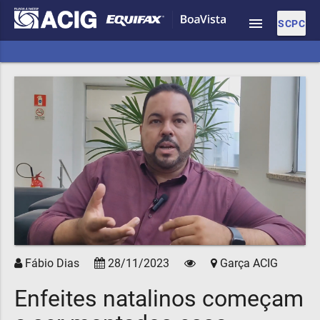
menu
SCPC
Fábio Dias
28/11/2023
Garça ACIG
Enfeites natalinos começam