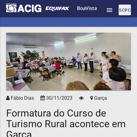
menu
SCPC
Fábio Dias
30/11/2023
Garça
Formatura do Curso de
Turismo Rural acontece em
Garça