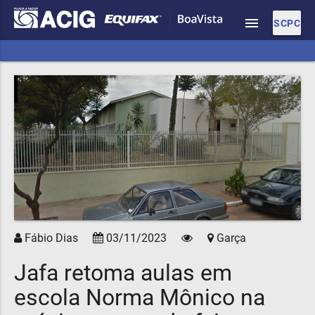
menu
SCPC
Fábio Dias
03/11/2023
Garça
Jafa retoma aulas em
escola Norma Mônico na