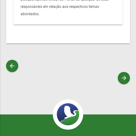
responsáveis em relação aos respectivos temas
abordados.
arrow_back
arrow_forward