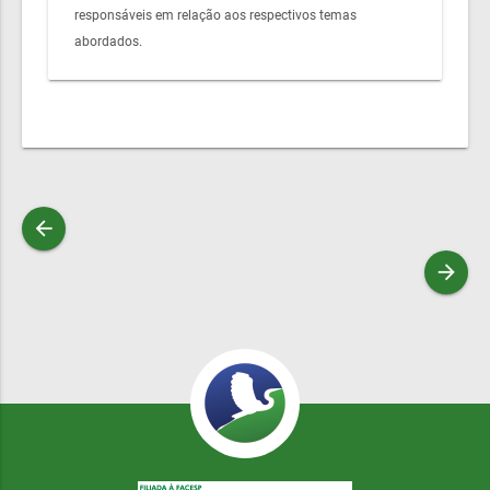
responsáveis em relação aos respectivos temas
abordados.
arrow_back
arrow_forward