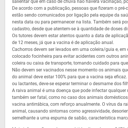
salientar que em caso de chuva não haverá vacinação, po
De acordo com a publicação, pessoas que fizeram o pré-ca
estão sendo comunicados por ligação pela equipe da saúd
nesta data ou para permanecer na lista. Também será pos
cadastro, desde que atentem-se à quantidade de doses di
Os tutores devem estar atentos quanto a data de aplicaçã
de 12 meses, já que a vacina é de aplicação anual.
Cachorros devem ser levados em uma coleira/guia e, em c
colocado focinheira para evitar acidentes com outros an
coleira ou caixa de transporte, tomando cuidado para que 
Não devem ser vacinados nesse momento os animais que 
do animal deve estar 100% para que a vacina seja efic
ou lactantes, deve-se esperar terminar o desmame dos fil
A raiva animal é uma doença que pode infectar qualquer
também ser fatal, como no caso dos animais domésticos. 
vacina antirrábica, com reforço anualmente. O vírus da ra
animal, causando sintomas como agressividade, desorien
semelhante a uma espuma de sabão, característica marc