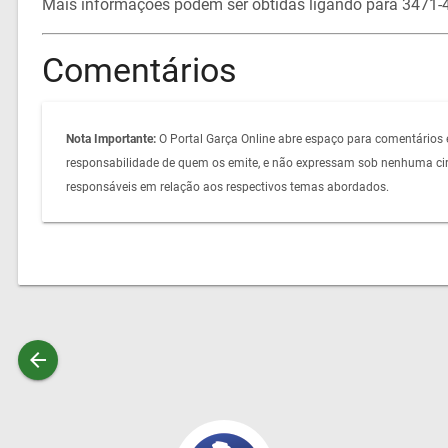
Mais informações podem ser obtidas ligando para 3471-
Comentários
Nota Importante:
O Portal Garça Online abre espaço para comentários 
responsabilidade de quem os emite, e não expressam sob nenhuma circ
responsáveis em relação aos respectivos temas abordados.
arrow_back