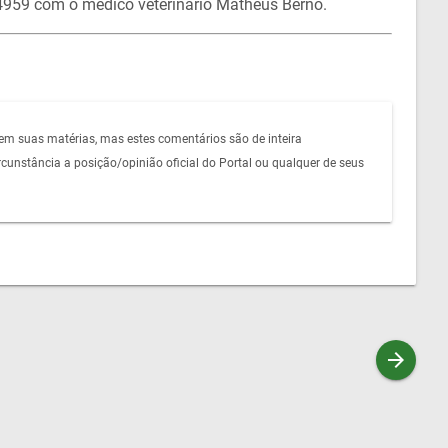
4959 com o médico veterinário Matheus Berno.
em suas matérias, mas estes comentários são de inteira
unstância a posição/opinião oficial do Portal ou qualquer de seus
arrow_forward