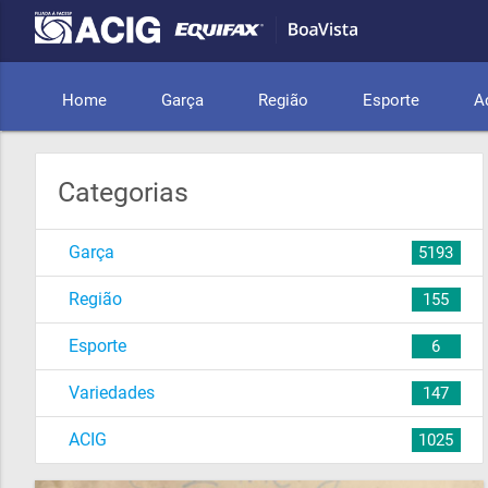
Home
Garça
Região
Esporte
A
Categorias
Garça
5193
Região
155
Esporte
6
Variedades
147
ACIG
1025