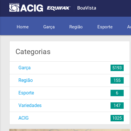
Home
Garça
Região
Esporte
A
Categorias
Garça
5193
Região
155
Esporte
6
Variedades
147
ACIG
1025