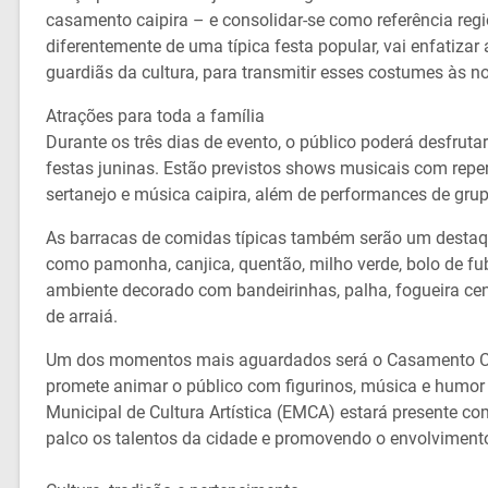
casamento caipira – e consolidar-se como referência regio
diferentemente de uma típica festa popular, vai enfatiza
guardiãs da cultura, para transmitir esses costumes às n
Atrações para toda a família
Durante os três dias de evento, o público poderá desfru
festas juninas. Estão previstos shows musicais com repert
sertanejo e música caipira, além de performances de grup
As barracas de comidas típicas também serão um destaque
como pamonha, canjica, quentão, milho verde, bolo de fu
ambiente decorado com bandeirinhas, palha, fogueira ce
de arraiá.
Um dos momentos mais aguardados será o Casamento Caip
promete animar o público com figurinos, música e humor c
Municipal de Cultura Artística (EMCA) estará presente c
palco os talentos da cidade e promovendo o envolvimen