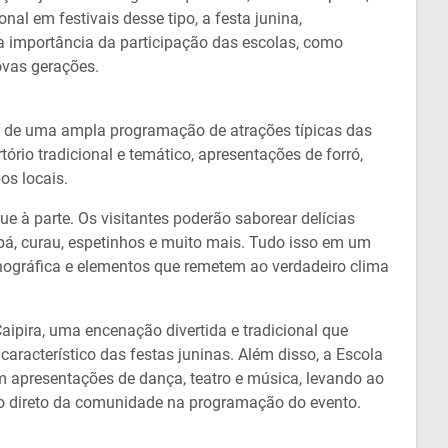
nal em festivais desse tipo, a festa junina,
r a importância da participação das escolas, como
ovas gerações.
tar de uma ampla programação de atrações típicas das
ório tradicional e temático, apresentações de forró,
os locais.
 à parte. Os visitantes poderão saborear delícias
bá, curau, espetinhos e muito mais. Tudo isso em um
nográfica e elementos que remetem ao verdadeiro clima
ira, uma encenação divertida e tradicional que
aracterístico das festas juninas. Além disso, a Escola
om apresentações de dança, teatro e música, levando ao
to direto da comunidade na programação do evento.