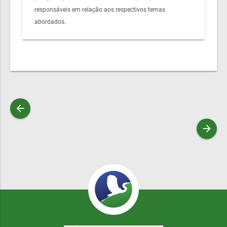
responsáveis em relação aos respectivos temas
abordados.
arrow_back
arrow_forward