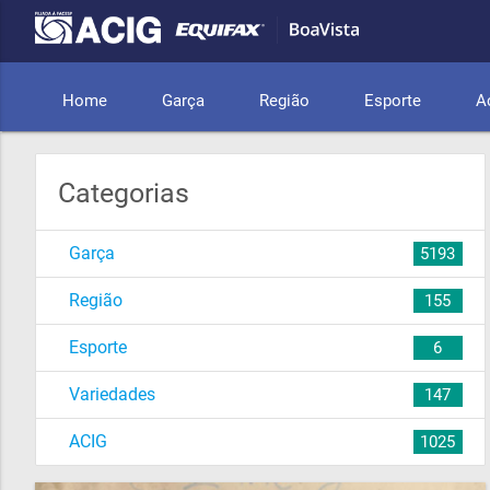
Home
Garça
Região
Esporte
A
Categorias
Garça
5193
Região
155
Esporte
6
Variedades
147
ACIG
1025