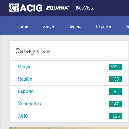
Home
Garça
Região
Esporte
A
Categorias
Garça
5193
Região
155
Esporte
6
Variedades
147
ACIG
1025