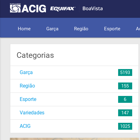
Home
Garça
Região
Esporte
A
Categorias
Garça
5193
Região
155
Esporte
6
Variedades
147
ACIG
1025