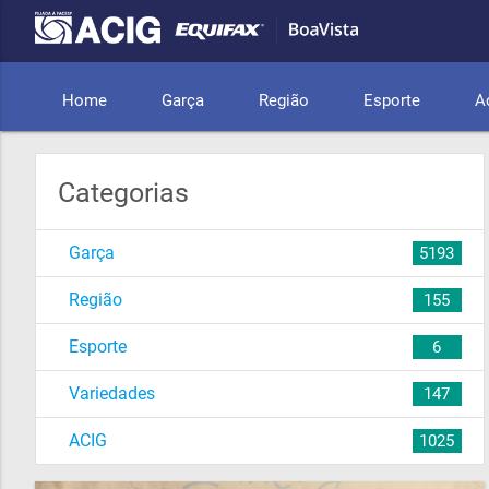
Home
Garça
Região
Esporte
A
Categorias
Garça
5193
Região
155
Esporte
6
Variedades
147
ACIG
1025