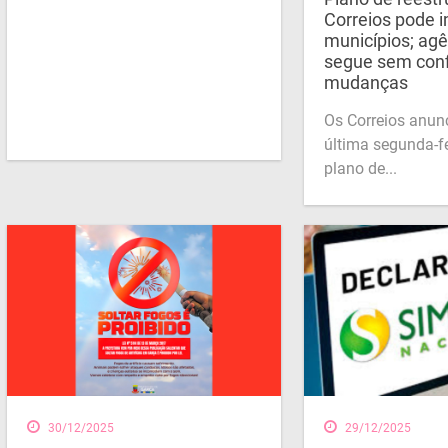
Correios pode 
municípios; ag
segue sem con
mudanças
Os Correios anun
última segunda-fe
plano de...
30/12/2025
29/12/2025