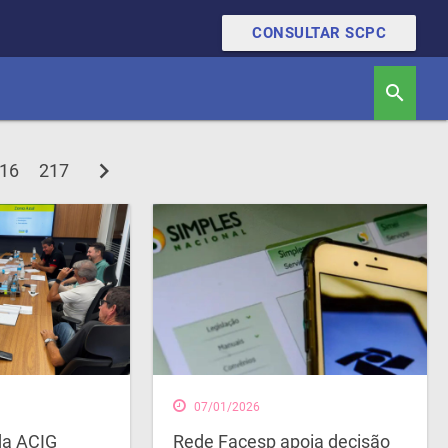
CONSULTAR SCPC
search
chevron_right
16
217
07/01/2026
da ACIG
Rede Facesp apoia decisão