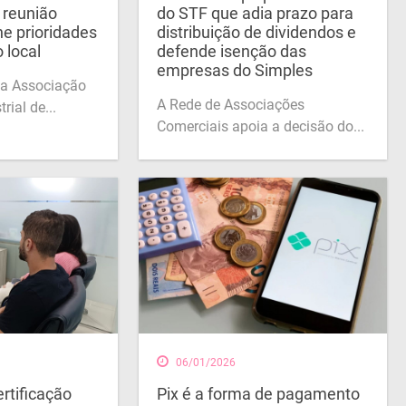
a reunião
do STF que adia prazo para
ne prioridades
distribuição de dividendos e
 local
defende isenção das
empresas do Simples
da Associação
A Rede de Associações
rial de...
Comerciais apoia a decisão do...
06/01/2026
rtificação
Pix é a forma de pagamento