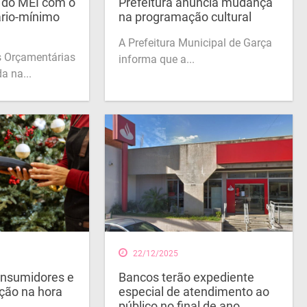
o do MEI com o
Prefeitura anuncia mudança
ário-mínimo
na programação cultural
A Prefeitura Municipal de Garça
es Orçamentárias
informa que a...
a na...
22/12/2025
onsumidores e
Bancos terão expediente
ção na hora
especial de atendimento ao
público no final de ano