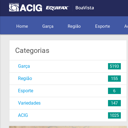
Home
Garça
Região
Esporte
A
Categorias
Garça
5193
Região
155
Esporte
6
Variedades
147
ACIG
1025