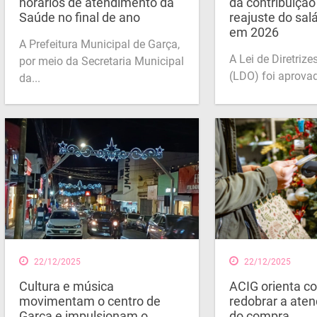
horários de atendimento da
da contribuiçã
Saúde no final de ano
reajuste do sal
em 2026
A Prefeitura Municipal de Garça,
A Lei de Diretriz
por meio da Secretaria Municipal
(LDO) foi aprovad
da...
22/12/2025
22/12/2025
Cultura e música
ACIG orienta c
movimentam o centro de
redobrar a aten
Garça e impulsionam o
do compra