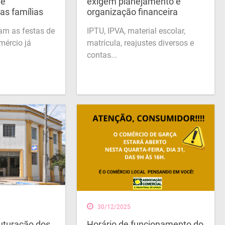
ge
exigem planejamento e
as famílias
organização financeira
m as festas de
IPTU, IPVA, material escolar,
mércio já
matrícula, reajustes diversos e
contas...
30/12/2025
ruturação dos
Horário de funcionamento do